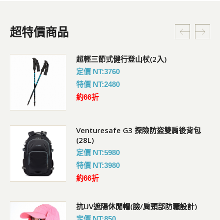
超特價商品
超輕三節式健行登山杖(2入)
定價 NT:3760
特價 NT:2480
約66折
Venturesafe G3 探險防盜雙肩後背包
(28L)
定價 NT:5980
特價 NT:3980
約66折
抗UV遮陽休閒帽(臉/肩頸部防曬設計)
定價 NT:850