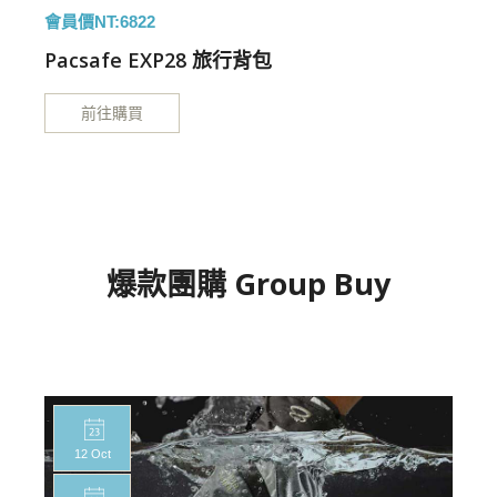
會員價NT:6822
特
Pacsafe EXP28 旅行背包
前往購買
爆款團購 Group Buy
12 Oct