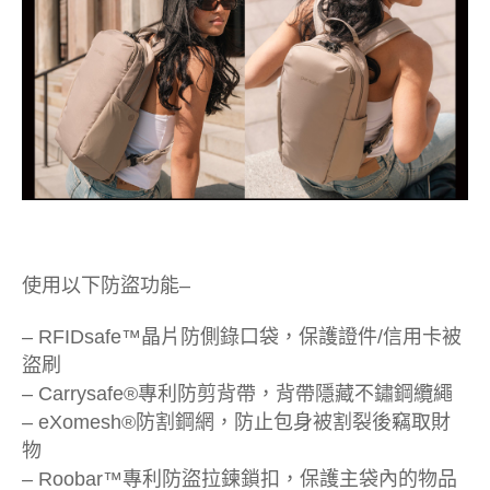
使用以下防盜功能–
– RFIDsafe™晶片防側錄口袋，保護證件/信用卡被
盜刷
– Carrysafe®專利防剪背帶，背帶隱藏不鏽鋼纜繩
– eXomesh®防割鋼網，防止包身被割裂後竊取財
物
– Roobar™專利防盜拉鍊鎖扣，保護主袋內的物品