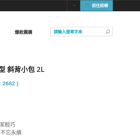
前往結帳
爆款團購
微型 斜背小包 2L
 2682 )
簡潔輕巧
尚不忘永續