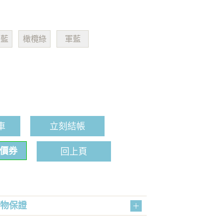
靜藍
橄欖綠
軍藍
車
立刻結帳
折價券
回上頁
購物保證