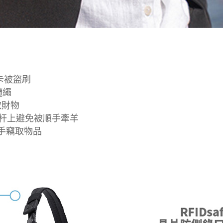
用卡被盜刷
纜繩
取財物
或欄杆上避免被順手牽羊
扒手竊取物品