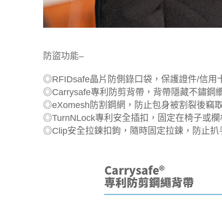
防盜功能–
◎RFIDsafe晶片防側錄口袋，保護證件/信
◎Carrysafe專利防剪背帶，背帶隱藏不鏽鋼
◎eXomesh防割鋼網，防止包身被割裂後竊
◎TurnNLock專利安全插扣，固定在椅子
◎Clip安全拉鍊扣鉤，隨時固定拉鍊，防止