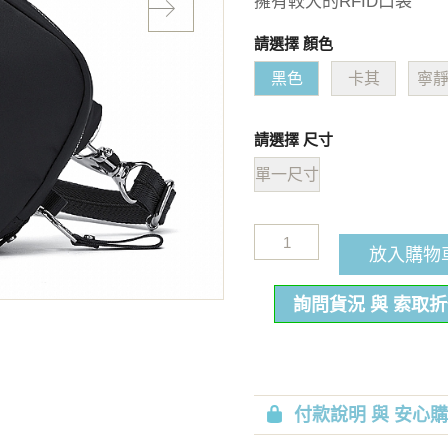
擁有較大的RFID口袋
請選擇 顏色
黑色
卡其
寧
請選擇 尺寸
單一尺寸
放入購物
詢問貨況 與 索取
付款說明 與 安心