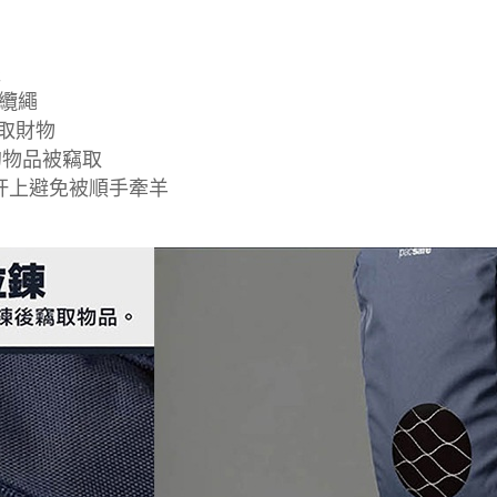
盜
鋼纜繩
竊取財物
的物品被竊取
欄杆上避免被順手牽羊