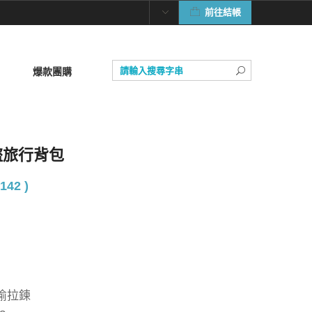
前往結帳
爆款團購
 防盜旅行背包
142 )
偷拉鍊