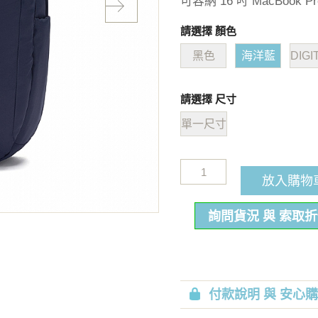
可容納 16 吋 MacBook Pr
請選擇 顏色
黑色
海洋藍
DIGI
請選擇 尺寸
單一尺寸
放入購物
詢問貨況 與 索取
付款說明 與 安心