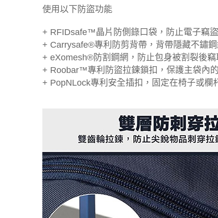
使用以下防盜功能
+ RFIDsafe™晶片防側錄口袋，防止電子竊
+ Carrysafe®專利防剪背帶，背帶隱藏不鏽
+ eXomesh®防割鋼網，防止包身被割裂後
+ Roobar™專利防盜拉鍊鎖扣，保護主袋內
+ PopNLock專利安全插扣，固定在椅子或