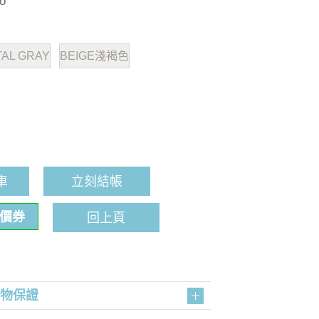
o
TAL GRAY
BEIGE淺褐色
車
立刻結帳
折價券
回上頁
購物保證