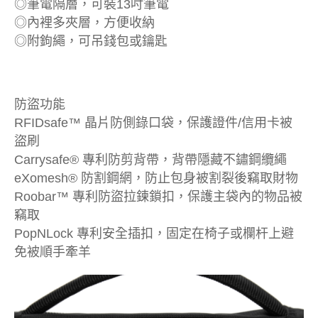
◎筆電隔層，可裝13吋筆電
◎內裡多夾層，方便收納
◎附鉤繩，可吊錢包或鑰匙
防盜功能
RFIDsafe™ 晶片防側錄口袋，保護證件/信用卡被
盜刷
Carrysafe® 專利防剪背帶，背帶隱藏不鏽鋼纜繩
eXomesh® 防割鋼網，防止包身被割裂後竊取財物
Roobar™ 專利防盜拉鍊鎖扣，保護主袋內的物品被
竊取
PopNLock 專利安全插扣，固定在椅子或欄杆上避
免被順手牽羊