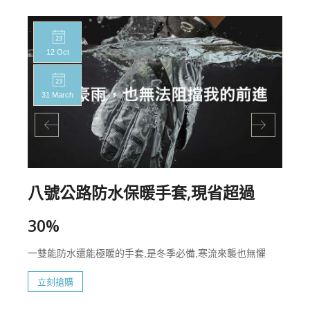
12 Oct
31 March
八號公路防水保暖手套,現省超過
30%
一雙能防水還能極暖的手套,是冬季必備,寒流來襲也無懼
立刻搶購