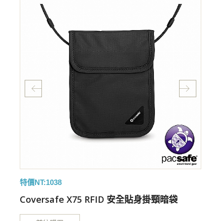
特價NT:1038
特
Coversafe X75 RFID 安全貼身掛頸暗袋