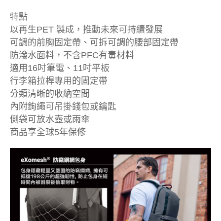
特點
以再生PET 製成，推動未來可持續發展
可調的前胸固定帶、可拆可調的腰部固定帶
防潑水面料，不含PFC有毒材料
適用16吋筆電、11吋平板
行李箱拉桿專用的固定帶
分類清晰的收納空間
內附鉤繩可吊掛錢包或鑰匙
側袋可放水壺或雨傘
商品享全球5年保修