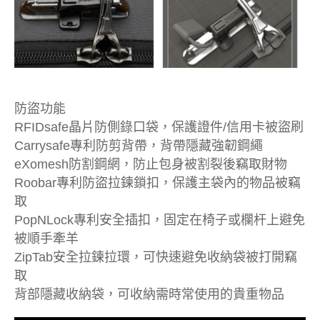
防盜功能
RFIDsafe晶片防側錄口袋，保護證件/信用卡被盜刷
Carrysafe專利防剪背帶，背帶隱藏強韌鋼繩
eXomesh防割鋼網，防止包身被割裂後竊取財物
Roobar專利防盜拉鍊鎖扣，保護主袋內的物品被竊
取
PopNLock專利安全插扣，固定在椅子或欄杆上避免
被順手牽羊
ZipTab安全拉鍊拉環，可快速避免收納袋被打開竊
取
背部隱藏收納袋，可收納需時常使用的貴重物品