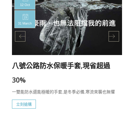
12 Oct
31 March
八號公路防水保暖手套,現省超過
30%
一雙能防水還能極暖的手套,是冬季必備,寒流來襲也無懼
立刻搶購