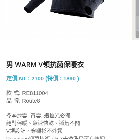
男 WARM V領抗菌保暖衣
定價 NT : 2100 (特價 : 1890 )
款 式:
RE811004
品 牌:
Route8
冬季滑雪, 賞雪, 追極光必備
絕對保暖、急速快乾、透氣不悶
V領設計，穿襯衫不外露
Polygiene抑菌技術，5-7未換洗仍可有效抑