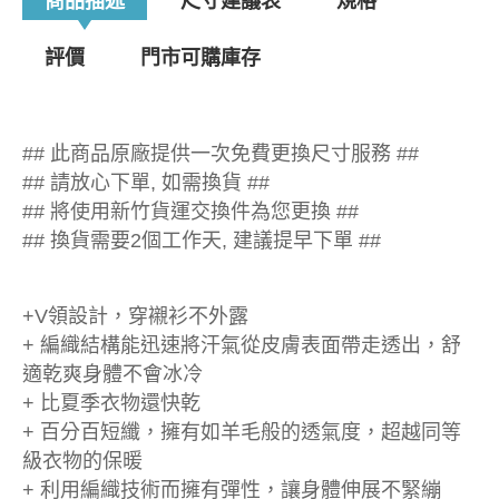
商品描述
尺寸建議表
規格
評價
門市可購庫存
## 此商品原廠提供一次免費更換尺寸服務 ##
## 請放心下單, 如需換貨 ##
## 將使用新竹貨運交換件為您更換 ##
## 換貨需要2個工作天, 建議提早下單 ##
+V領設計，穿襯衫不外露
+ 編織結構能迅速將汗氣從皮膚表面帶走透出，舒
適乾爽身體不會冰冷
+ 比夏季衣物還快乾
+ 百分百短纖，擁有如羊毛般的透氣度，超越同等
級衣物的保暖
+ 利用編織技術而擁有彈性，讓身體伸展不緊繃