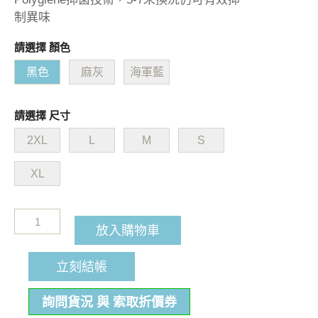
制異味
請選擇 顏色
黑色
麻灰
海軍藍
請選擇 尺寸
2XL
L
M
S
XL
放入購物車
立刻結帳
詢問貨況 與 索取折價券