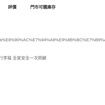
評價
門市可購庫存
oupbuy/Qmita%E8%90%AC%E7%94%A8%E9%8B%BC%E
個行李箱 全家安全一次照顧