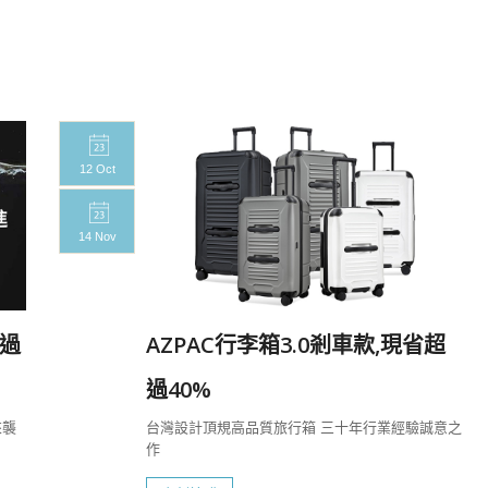
12 Oct
14 Nov
過
AZPAC行李箱3.0剎車款,現省超
過40%
來襲
台灣設計頂規高品質旅行箱 三十年行業經驗誠意之
作