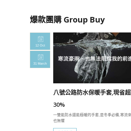
爆款團購 Group Buy
12 Oct
31 March
20%
八號公路防水保暖手套,現省超
一定要帶上八號
30%
一雙能防水還能極暖的手套,是冬季必備,寒流
也無懼