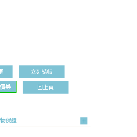
車
立刻結帳
折價券
回上頁
購物保證