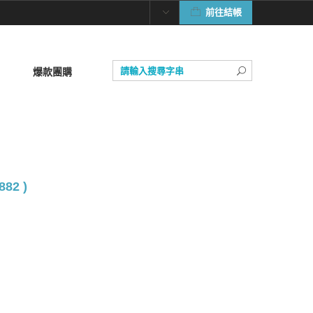
前往結帳
爆款團購
882 )