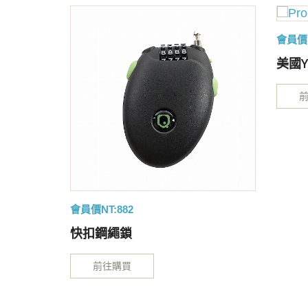
會員價N
美國Y
會員價NT:882
快扣鋼繩鎖
前往購買