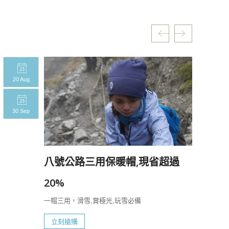
20 Aug
20 A
30 Sep
30 S
八號公路三用保暖帽,現省超過
20%
一帽三用，滑雪,賞極光,玩雪必備
立刻搶購