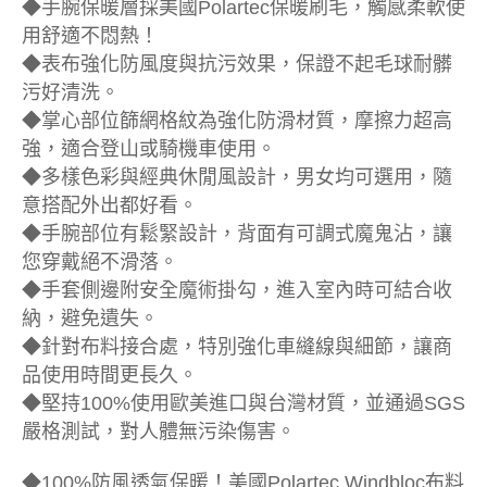
◆手腕保暖層採美國Polartec保暖刷毛，觸感柔軟使
用舒適不悶熱！
◆表布強化防風度與抗污效果，保證不起毛球耐髒
污好清洗。
◆掌心部位篩網格紋為強化防滑材質，摩擦力超高
強，適合登山或騎機車使用。
◆多樣色彩與經典休閒風設計，男女均可選用，隨
意搭配外出都好看。
◆手腕部位有鬆緊設計，背面有可調式魔鬼沾，讓
您穿戴絕不滑落。
◆手套側邊附安全魔術掛勾，進入室內時可結合收
納，避免遺失。
◆針對布料接合處，特別強化車縫線與細節，讓商
品使用時間更長久。
◆堅持100%使用歐美進口與台灣材質，並通過SGS
嚴格測試，對人體無污染傷害。
◆100%防風透氣保暖！美國Polartec Windbloc布料