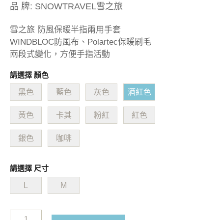
品 牌:
SNOWTRAVEL雪之旅
雪之旅 防風保暖半指兩用手套
WINDBLOC防風布、Polartec保暖刷毛
兩段式變化，方便手指活動
請選擇 顏色
黑色
藍色
灰色
酒紅色
黃色
卡其
粉紅
紅色
銀色
咖啡
請選擇 尺寸
L
M