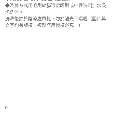
◆洗滌方式用毛刷於髒污處輕刷或中性洗劑加水浸
泡洗淨。
洗滌後請於陰涼處風乾，勿於陽光下曝曬（圖片與
文字均有版權，複製盜用侵權必究！）
0