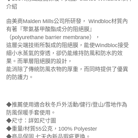
介紹
由美商Malden Mills公司所研發， Windbloc材質內
有著『聚氨基甲酸酯成分的阻絕膜』
（polyurethane barrier membrane），
這層尖端技術所製成的阻絕膜，能使Windbloc接受
細小水蒸氣的穿透，卻仍能維持防風和防水的效
果。而單層阻絕膜的設計，
能消除了傳統防風衣物的厚重，而同時提供了優異
的防護力。
◆推薦使用適合秋冬戶外活動/健行/登山/雪地作為
防風保暖手套使用。
◆尺寸：詳如尺寸圖
◆重量/材質55公克，100% Polyester
◆商品保固 七天內新品瑕疵更換。