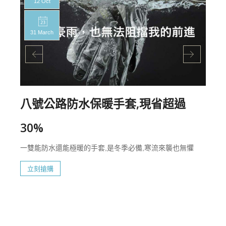
12 Oct
31 March
八號公路防水保暖手套,現省超過
30%
一雙能防水還能極暖的手套,是冬季必備,寒流來襲也無懼
立刻搶購