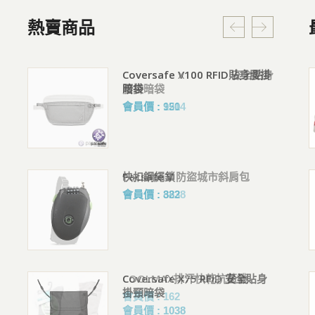
熱賣商品
貼身腰掛
Coversafe X100 RFID 安全貼身
抗UV反光觸控手套(冰涼降溫科
腰掛暗袋
技材質)
會員價 : 1214
購買人 : *R
評價 :好評!
Pacsafe V 防盜城市斜肩包
Classic Messenger Cordura®
Eco 經典郵差包 XS (9L)
會員價 : 3238
購買人 : *R
評價 :好評!
安全貼身
COOLMAX排汗快乾抗菌襪
SNOWTRAVEL 雪之旅 抗UV吸
濕排汗 輕量棒球帽 AH-34
會員價 : 162
購買人 : 吳R