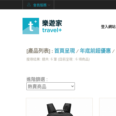
會員服務
登入網站
[產品列表] :
首頁呈現
/
年底前超優惠
/
搜尋結果: 總共: 6 筆 (目前呈現 :
6
項商品)
進階篩選 :