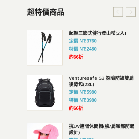
超特價商品
G3 探險防盜雙肩
超輕三節式健行登山杖(2入)
Coversafe V100 RFID
暗袋
定價 NT:3760
會員價 : 950
特價 NT:2480
約66折
Venturesafe G3 探險防盜雙肩
快扣鋼繩鎖
UV短袖排汗衣
後背包(28L)
會員價 : 882
定價 NT:5980
特價 NT:3980
約66折
Coversafe X75 RFID 
後背包(18L)
抗UV遮陽休閒帽(臉/肩頸部防曬
掛頸暗袋
設計)
會員價 : 1038