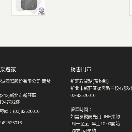
評價 :好評!
-
 樂遊家
銷售門市
睿誠國際股份有限公司 開發
新莊取貨點(預約制)
新北市新莊區復興路三段47號2
(242)新北市新莊區
02-82526016
段47號2樓
營業時間：
線：(02)82526016
如需參觀請先用LINE預約
)82526016
[周一至五] 早上10:00開始
[週末] 可預約