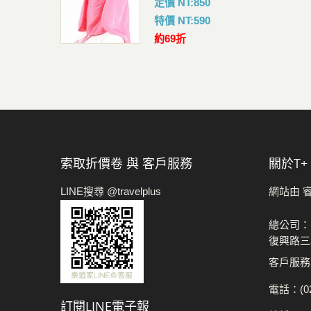
定價 NT:850
特價 NT:590
約69折
索取折價卷 與 客戶服務
關於t+
LINE搜尋 @travelplus
網站由 
總公司：
復興路三
客戶服務專
電話：(02
訂閱LINE電子報