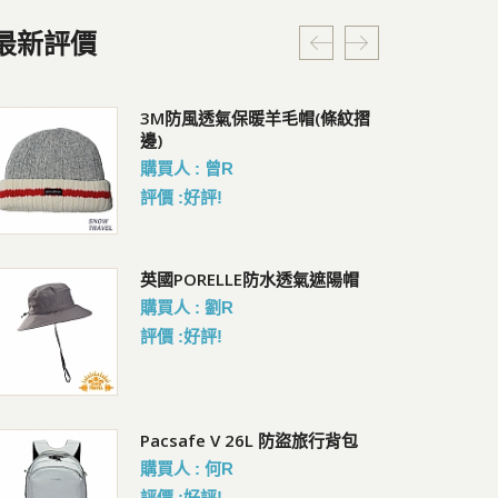
最新評價
RFIDsafe V100 防盜皮夾
3M防風透氣保暖羊毛帽(條紋摺
Pa
邊)
會員價 : 1214
會員
購買人 : 曾R
評價 :好評!
Pacsafe GO Saddle
英國PORELLE防水透氣遮陽帽
C
Crossbody 隨行防盜可擴充斜
購買人 : 劉R
會員
背包 4.5L
評價 :好評!
會員價 : 2534
Coversafe V100 RFID貼身腰掛
Pacsafe V 26L 防盜旅行背包
Co
暗袋
腰
購買人 : 何R
會員價 : 950
會員
評價 :好評!