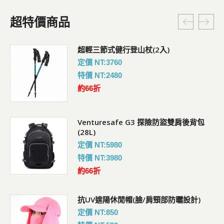
超特價商品
超輕三節式健行登山杖(2入)
定價 NT:3760
特價 NT:2480
約66折
Venturesafe G3 探險防盜雙肩後背包
(28L)
定價 NT:5980
特價 NT:3980
約66折
抗UV遮陽休閒帽(臉/肩頸部防曬設計)
定價 NT:850