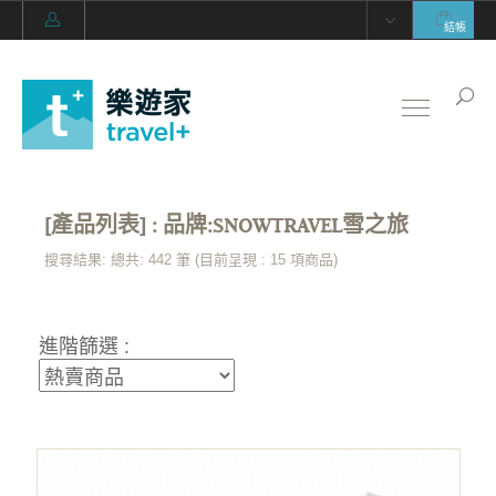
結帳
[產品列表] : 品牌:SNOWTRAVEL雪之旅
搜尋結果: 總共: 442 筆 (目前呈現 :
15
項商品)
進階篩選 :