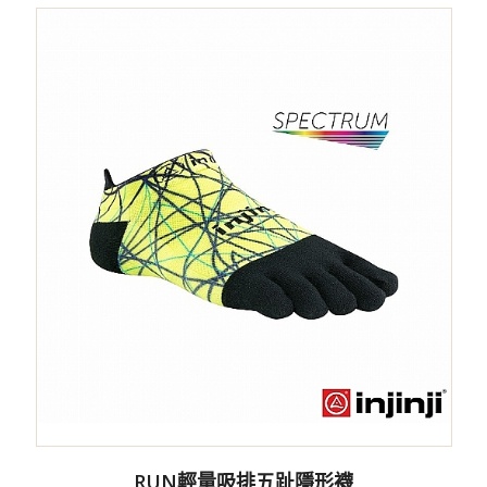
RUN輕量吸排五趾隱形襪