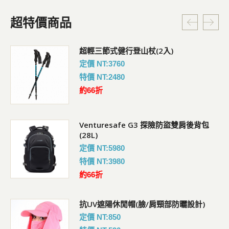
超特價商品
超輕三節式健行登山杖(2入)
定價 NT:3760
特價 NT:2480
約66折
Venturesafe G3 探險防盜雙肩後背包
(28L)
定價 NT:5980
特價 NT:3980
約66折
抗UV遮陽休閒帽(臉/肩頸部防曬設計)
定價 NT:850