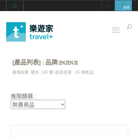
結帳
[產品列表] : 品牌:INJINJI
搜尋結果: 總共: 145 筆 (目前呈現 :
15
項商品)
進階篩選 :