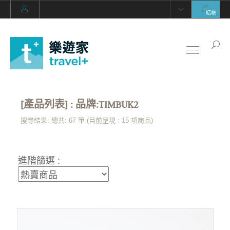
結帳
[產品列表] : 品牌:TIMBUK2
搜尋結果: 總共: 67 筆 (目前呈現 :
15
項商品)
進階篩選 :